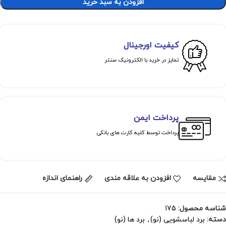
افزودن به سبد خرید
کیفیت اورجینال
تمایز در خرید با الکترونیک سنتر
پرداخت ایمن
پرداخت توسط کلیه کارت های بانکی
مقايسه
افزودن به علاقه مندی
راهنمای اندازه
شناسه محصول:
175
دسته:
برد لباسشویی (نو)
,
برد ها (نو)