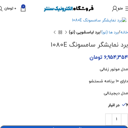
0
منو
0
تومان
برای بزرگنمایی کلیک کنید
خانه
برد ها (نو)
برد لباسشویی (نو)
برد نمایشگر سامسونگ 1080E
6,954,354
تومان
مدل موتور زغالی
دارای 10 برنامه شستشو
مدل دیجیتالی
6 در انبار