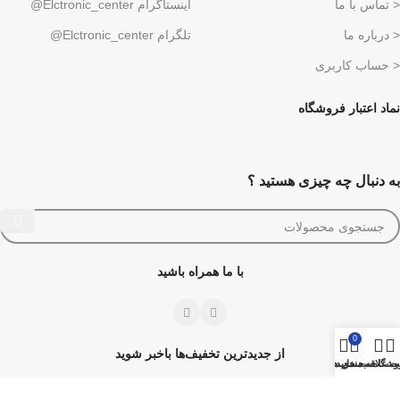
< تماس با ما
اینستاگرام Elctronic_center@
< درباره ما
تلگرام Elctronic_center@
< حساب کاربری
نماد اعتبار فروشگاه
به دنبال چه چیزی هستید ؟
با ما همراه باشید
0
از جدیدترین تخفیف‌ها باخبر شوید
وشگاه
سبد خرید
 علاقه مندی ها
حساب من