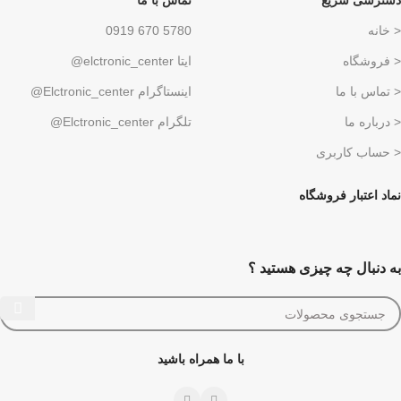
دسترسی سریع
تماس با ما
< خانه
5780 670 0919
< فروشگاه
ایتا elctronic_center@
< تماس با ما
اینستاگرام Elctronic_center@
< درباره ما
تلگرام Elctronic_center@
< حساب کاربری
نماد اعتبار فروشگاه
به دنبال چه چیزی هستید ؟
با ما همراه باشید