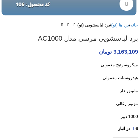
برای بزرگنمایی کلیک کنید
خانه
برد ها (نو)
برد لباسشویی (نو)
برد لباسشویی مرسی مدل AC1000
3,163,109
تومان
میکروسوئیچ معمولی
هیدروستات معمولی
مانیتور دار
موتور زغالی
1000 دور
6 در انبار