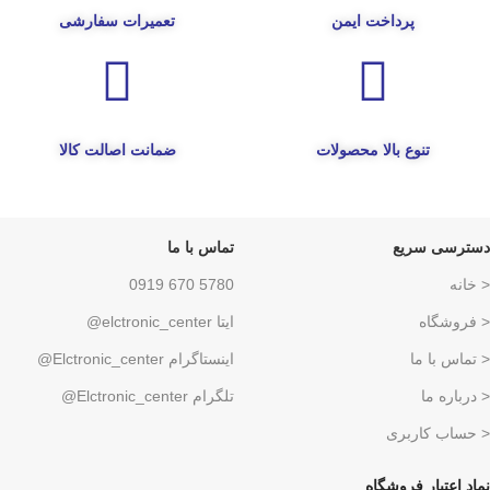
پرداخت ایمن
تعمیرات سفارشی
تنوع بالا محصولات
ضمانت اصالت کالا
دسترسی سریع
تماس با ما
< خانه
5780 670 0919
< فروشگاه
ایتا elctronic_center@
< تماس با ما
اینستاگرام Elctronic_center@
< درباره ما
تلگرام Elctronic_center@
< حساب کاربری
نماد اعتبار فروشگاه