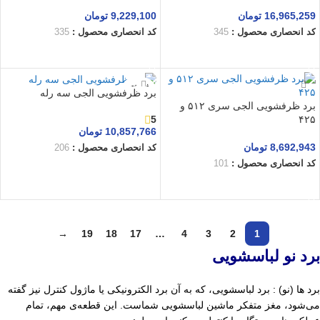
16,965,259
تومان
9,229,100
تومان
کد انحصاری محصول :
345
کد انحصاری محصول :
335
افزودن به سبد خرید
افزودن به سبد خرید
فروخته
برد ظرفشویی الجی سه رله
شده
برد ظرفشویی الجی سری ۵۱۲ و
۴۲۵
5
10,857,766
تومان
8,692,943
تومان
کد انحصاری محصول :
206
کد انحصاری محصول :
101
اطلاعات بیشتر
افزودن به سبد خرید
→
19
18
17
…
4
3
2
1
برد نو لباسشویی
برد ها (نو) : برد لباسشویی، که به آن برد الکترونیکی یا ماژول کنترل نیز گفته
می‌شود، مغز متفکر ماشین لباسشویی
شماست. این قطعه‌ی مهم، تمام