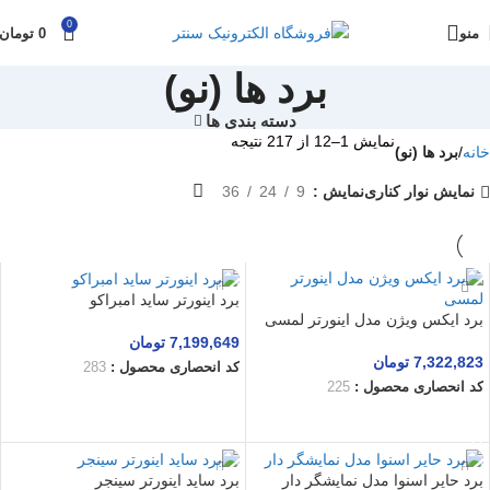
0
منو
0
تومان
برد ها (نو)
دسته بندی ها
نمایش 1–12 از 217 نتیجه
خانه
برد ها (نو)
نمایش نوار کناری
نمایش
9
24
36
برد اینورتر ساید امبراکو
برد ایکس ویژن مدل اینورتر لمسی
7,199,649
تومان
7,322,823
تومان
کد انحصاری محصول :
283
کد انحصاری محصول :
225
افزودن به سبد خرید
افزودن به سبد خرید
برد حایر اسنوا مدل نمایشگر دار
برد ساید اینورتر سینجر