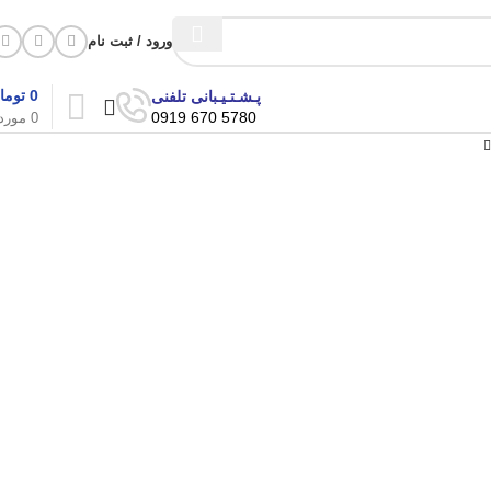
ورود / ثبت نام
0
توما
پـشـتـیـبانی تلفنی
5780 670 0919
0
مورد