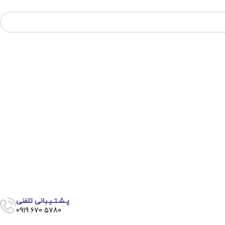
پـشـتـیـبانی تلفنی
5780 670 0919