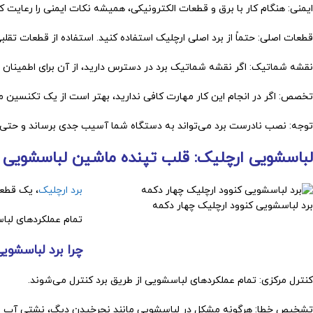
ایمنی: هنگام کار با برق و قطعات الکترونیکی، همیشه نکات ایمنی را رعایت کن
قطعات اصلی: حتماً از برد اصلی ارچلیک استفاده کنید. استفاده از قطعات ت
نقشه شماتیک: اگر نقشه شماتیک برد در دسترس دارید، از آن برای اطمینان ا
تخصص: اگر در انجام این کار مهارت کافی ندارید، بهتر است از یک تکنسین 
توجه: نصب نادرست برد می‌تواند به دستگاه شما آسیب جدی برساند و حتی 
لباسشویی ارچلیک: قلب تپنده ماشین لباسشویی
برد ارچلیک
، یک قطعه
برد لباسشویی کنوود ارچلیک چهار دکمه
تمام عملکردهای لبا
چرا برد لباسشو
کنترل مرکزی: تمام عملکردهای لباسشویی از طریق برد کنترل می‌شوند.
تشخیص خطا: هرگونه مشکل در لباسشویی مانند نچرخیدن دیگ، نشتی آب ی