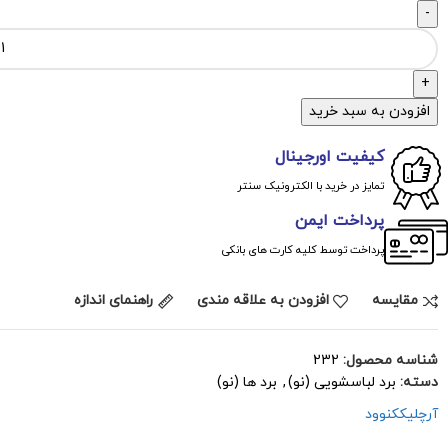
افزودن به سبد خرید
کیفیت اورجینال
تمایز در خرید با الکترونیک سنتر
پرداخت ایمن
پرداخت توسط کلیه کارت های بانکی
مقايسه
افزودن به علاقه مندی
راهنمای اندازه
شناسه محصول:
232
دسته:
برد لباسشویی (نو)
,
برد ها (نو)
آرچلیک
کنوود