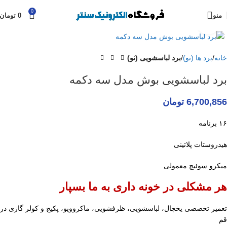
0
منو
0
تومان
برای بزرگنمایی کلیک کنید
خانه
برد ها (نو)
برد لباسشویی (نو)
برد لباسشویی بوش مدل سه دکمه
6,700,856
تومان
۱۶ برنامه
هیدروستات پلاتینی
میکرو سوئیچ معمولی
هر مشکلی در خونه داری به ما بسپار
تعمیر تخصصی یخچال، لباسشویی، ظرفشویی، ماکروویو، پکیج و کولر گازی در
قم