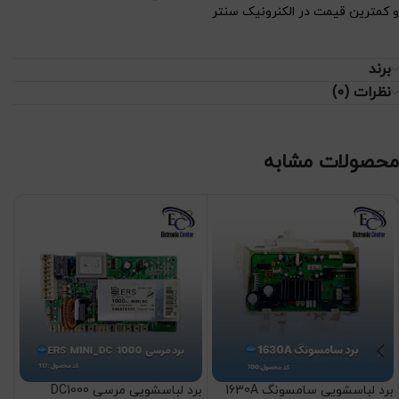
و کمترین قیمت در الکنرونیک سنتر
برند
نظرات (0)
محصولات مشابه
برد لباسشویی سامسونگ 1630A
برد لباسشویی مرسی DC1000
برد