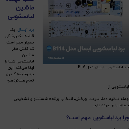
ماشین
لباسشویی
برد آبسال
، یک
قطعه الکترونیکی
بسیار مهم است
که نقش مغز
ماشین
لباسشویی شما را
برد لباسشویی ابسال مدل B114
ایفا می‌کند. این
برد وظیفه کنترل
تمام عملکردهای
لباسشویی از
جمله تنظیم دما، سرعت چرخش، انتخاب برنامه شستشو و تشخیص
خطاها را بر عهده دارد.
چرا برد لباسشویی مهم است؟