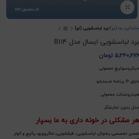
برای بزرگنمایی کلیک کنید
خانه
برد ها (نو)
برد لباسشویی (نو)
برد لباسشویی ابسال مدل B114
5,240,676
تومان
میکروسوئیچ معمولی
دارای 16 برنامه شستشو
هیدروستات معمولی
مدل بدون
نمایشگر
هر مشکلی در خونه داری به ما بسپار
تعمیر تخصصی یخچال، لباسشویی، ظرفشویی، ماکروویو، پکیج و کولر