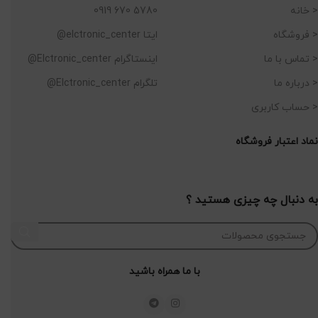
< خانه
5780 670 0919
< فروشگاه
ایتا elctronic_center@
< تماس با ما
اینستاگرام Elctronic_center@
< درباره ما
تلگرام Elctronic_center@
< حساب کاربری
نماد اعتبار فروشگاه
به دنبال چه چیزی هستید ؟
با ما همراه باشید