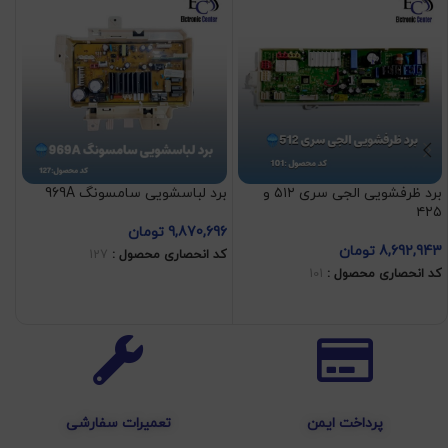
برد
09
کد
برد ظرفشویی الجی سری ۵۱۲ و
برد لباسشویی سامسونگ 969A
۴۲۵
9,870,696
تومان
8,692,943
تومان
کد انحصاری محصول :
127
کد انحصاری محصول :
101
افزودن به سبد خرید
افزودن به سبد خرید
پرداخت ایمن
تعمیرات سفارشی