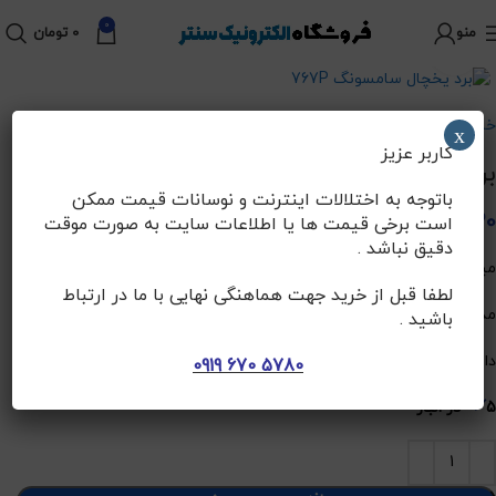
0
منو
0
تومان
برای بزرگنمایی کلیک کنید
خانه
برد ها (نو)
برد یخچال (نو)
x
کاربر عزیز
برد یخچال سامسونگ 767P
باتوجه به اختلالات اینترنت و نوسانات قیمت ممکن
10,095,030
تومان
است برخی قیمت ها یا اطلاعات سایت به صورت موقت
دقیق نباشد .
مین برد
لطفا قبل از خرید جهت هماهنگی نهایی با ما در ارتباط
مدل یخساز دار
باشید .
دارای موتور اینورتر
5780 670 0919
5 در انبار