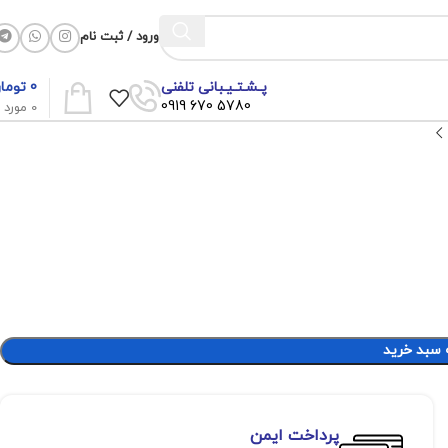
ورود / ثبت نام
0
توما
پـشـتـیـبانی تلفنی
5780 670 0919
0
مورد
 سبد خرید
پرداخت ایمن