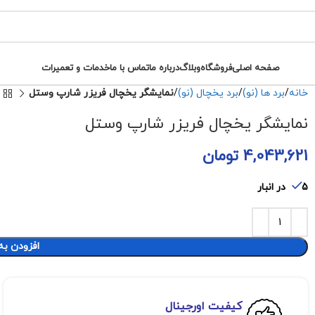
صفحه اصلی
فروشگاه
وبلاگ
درباره ما
تماس با ما
خدمات و تعمیرات
خانه
برد ها (نو)
برد یخچال (نو)
نمایشگر یخچال فریزر شارپ وستل
نمایشگر یخچال فریزر شارپ وستل
4,043,621
تومان
5 در انبار
افزودن به
کیفیت اورجینال