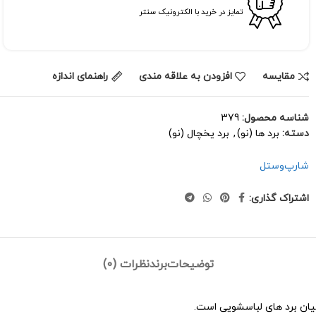
تمایز در خرید با الکترونیک سنتر
مقايسه
افزودن به علاقه مندی
راهنمای اندازه
شناسه محصول:
379
دسته:
برد ها (نو)
,
برد یخچال (نو)
شارپ
وستل
اشتراک گذاری:
توضیحات
برند
نظرات (0)
یان برد های لباسشویی است.