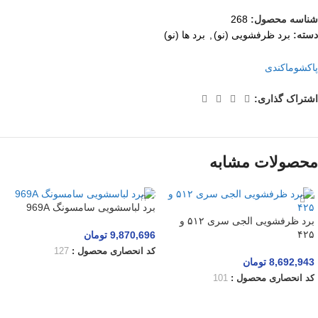
شناسه محصول:
268
دسته:
برد ظرفشویی (نو)
,
برد ها (نو)
پاکشوما
کندی
اشتراک گذاری:
محصولات مشابه
برد لباسشویی سامسونگ 969A
برد ظرفشویی الجی سری ۵۱۲ و
۴۲۵
9,870,696
تومان
کد انحصاری محصول :
127
8,692,943
تومان
افزودن به سبد خرید
کد انحصاری محصول :
101
افزودن به سبد خرید