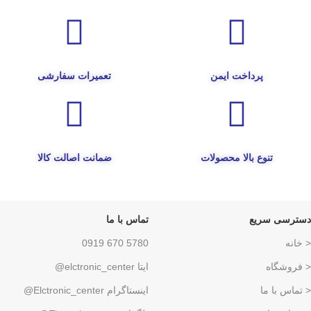
پرداخت ایمن
تعمیرات سفارشی
تنوع بالا محصولات
ضمانت اصالت کالا
دسترسی سریع
تماس با ما
< خانه
5780 670 0919
< فروشگاه
ایتا elctronic_center@
< تماس با ما
اینستاگرام Elctronic_center@