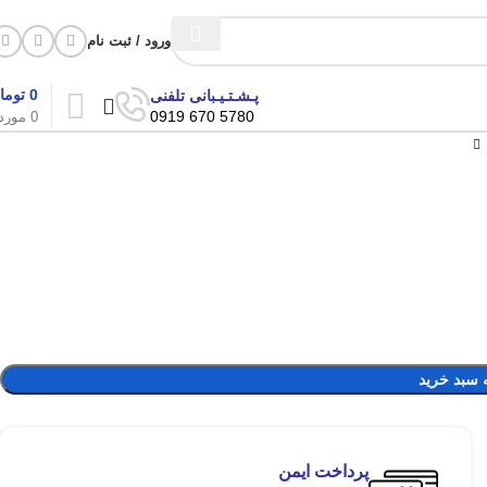
ورود / ثبت نام
0
توما
پـشـتـیـبانی تلفنی
5780 670 0919
0
مورد
 سبد خرید
پرداخت ایمن