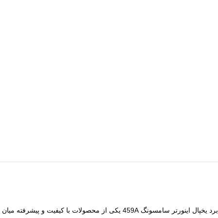
برد یخپال اینورتر سامسونگ 459A یکی از محصولات با کیفیت و پیشرفته میان برد های لباسشویی است.