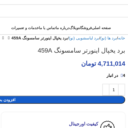
صفحه اصلی
فروشگاه
وبلاگ
درباره ما
تماس با ما
خدمات و تعمیرات
خانه
برد ها (نو)
برد لباسشویی (نو)
برد یخپال اینورتر سامسونگ 459A
برد یخپال اینورتر سامسونگ 459A
4,711,014
تومان
4 در انبار
افزودن به
کیفیت اورجینال