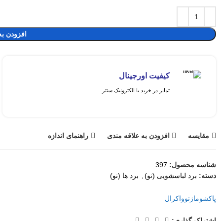
افزودن به
کیفیت اورجینال
تمایز در خرید با الکترونیک سنتر
مقايسه
افزودن به علاقه مندی
راهنمای اندازه
شناسه محصول:
397
دسته:
برد لباسشویی (نو)
,
برد ها (نو)
پاکشوما
ژنووا
کرال
اشتراک گذاری: