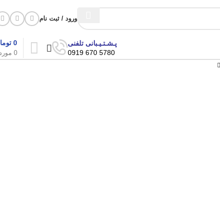
ورود / ثبت نام
0
توما
پـشـتـیـبانی تلفنی
5780 670 0919
0
مورد