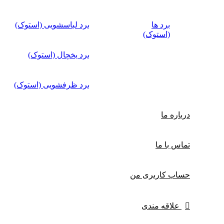
برد ها
برد لباسشویی (استوک)
(استوک)
برد یخچال (استوک)
برد ظرفشویی (استوک)
درباره ما
تماس با ما
حساب کاربری من
علاقه مندی