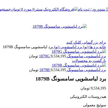
x
ورود / ثبت نام
0
مورد
0
تومان
جستجو
منو
برای بزرگنمایی کلیک کنید
خانه
برد ها (نو)
برد لباسشویی (نو)
برد لباسشویی سامسونگ 1879B
برد لباسشویی سامسونگ 1879G
9,534,195
تومان
بازگشت به محصولات
برد لباسشویی سامسونگ 1879B
9,534,195
تومان
برد لباسشویی سامسونگ 1879B
9,534,195
تومان
هیدروستات الکترونیکی
سوئیچ معمولی