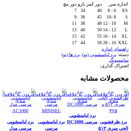
اندازه
سن
دور کمر
بازو
دور مچ
7
34
40
6 - 8
XS
9
36
45
8 -10
S
11
38
48
10 - 12
M
13
40
50
12 - 14
L
15
42
55
14 - 16
XL
17
44
58
16 - 28
XXL
راهنمای اندازه
دسته:
برد لباسشویی (نو)
,
برد ها (نو)
سامسونگ
اشتراک گذاری:
محصولات مشابه
افزودن به علاقه
افزودن به علاقه
افزودن به علاقه
افزودن به علاقه
افز
مندی
مندی
مندی
مندی
برد لباسشویی
برد ظرفشویی
مرسی DC1000
برد لباسشویی
برد لباسشویی
بر
الجی سری ۵۱۲
مرسی
مرسی مدل
م