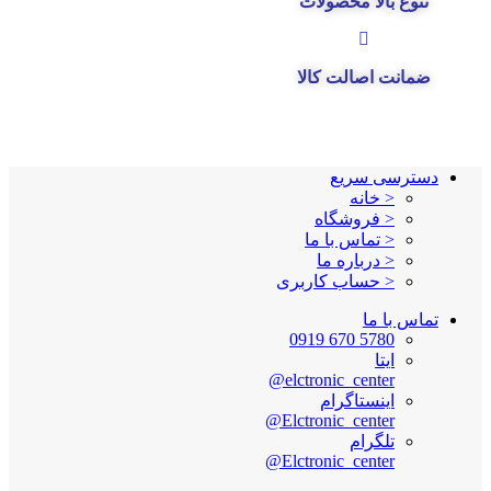
تنوع بالا محصولات
ضمانت اصالت کالا
دسترسی سریع
< خانه
< فروشگاه
< تماس با ما
< درباره ما
< حساب کاربری
تماس با ما
5780 670 0919
ایتا
elctronic_center@
اینستاگرام
Elctronic_center@
تلگرام
Elctronic_center@