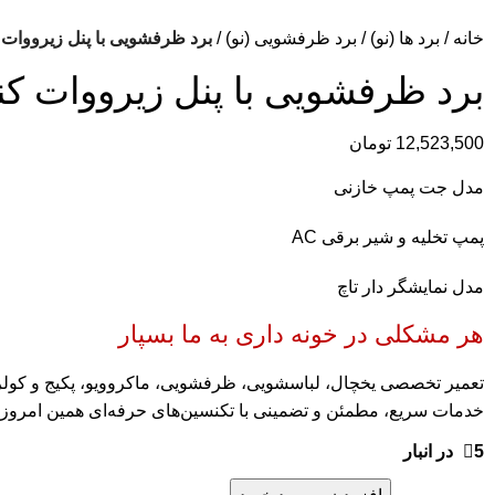
خانه
برد ها (نو)
برد ظرفشویی (نو)
برد ظرفشویی با پنل زیرووات 
برد ظرفشویی با پنل زیرووات کن
12,523,500
تومان
مدل جت پمپ خازنی
پمپ تخلیه و شیر برقی AC
مدل نمایشگر دار تاچ
هر مشکلی در خونه داری به ما بسپار
تعمیر تخصصی یخچال، لباسشویی، ظرفشویی، ماکروویو، پکیج و کولر
خدمات سریع، مطمئن و تضمینی با تکنسین‌های حرفه‌ای همین امروز ب
5 در انبار