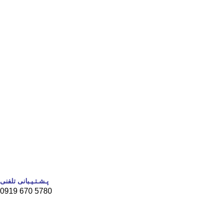
پـشـتـیـبانی تلفنی
5780 670 0919