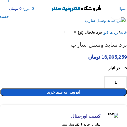
منو
0
مورد
0
تومان
برای بزرگنمایی کلیک کنید
جستج
خانه
برد ها (نو)
برد یخچال (نو)
برد ساید وستل شارپ
16,965,259
تومان
5 در انبار
افزودن به سبد خرید
کیفیت اورجینال
تمایز در خرید با الکترونیک سنتر