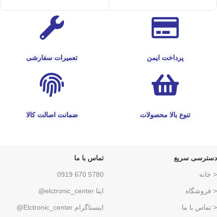
پرداخت ایمن
تعمیرات سفارشی
تنوع بالا محصولات
ضمانت اصالت کالا
دسترسی سریع
تماس با ما
< خانه
5780 670 0919
< فروشگاه
ایتا elctronic_center@
< تماس با ما
اینستاگرام Elctronic_center@