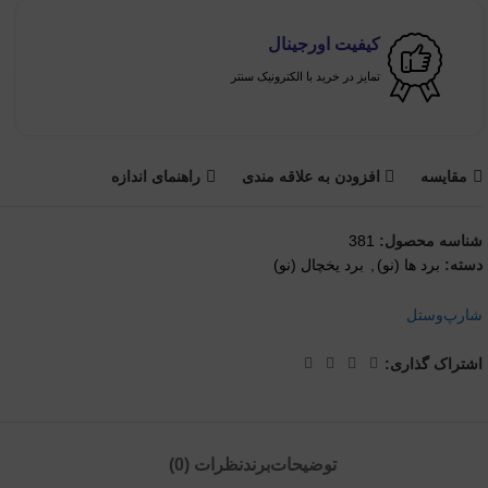
کیفیت اورجینال
تمایز در خرید با الکترونیک سنتر
مقايسه
افزودن به علاقه مندی
راهنمای اندازه
شناسه محصول:
381
دسته:
برد ها (نو)
,
برد یخچال (نو)
شارپ
وستل
اشتراک گذاری:
توضیحات
برند
نظرات (0)