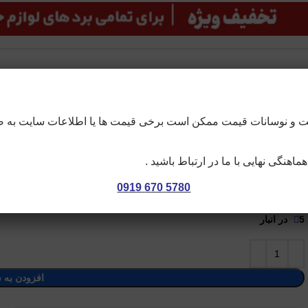
صفحه اصلی
فروشگاه
وبلاگ
درباره ما
تماس با ما
خدمات و تعمیرات
نترنت و نوسانات قیمت ممکن است برخی قیمت ها یا اطلاعات سایت ب
خانه
برد ها (نو)
برد یخچال (نو)
نمایشگر یخچال فریزر شارپ وستل
نمایشگر یخچال فریزر شارپ وستل
اهنگی نهایی با ما در ارتباط باشید .
5780 670 0919
4,043,621
تومان
5 در انبار
افزودن به 