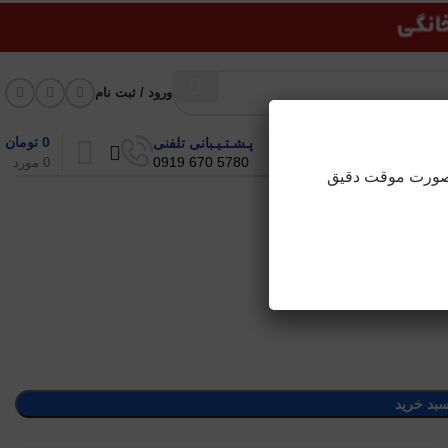
ورود / ثبت نام
0
تومان
پـشـتـیـبانی تلفنی
5780 670 0919
0
مورد
ه صورت موقت دقیق
سبد خرید