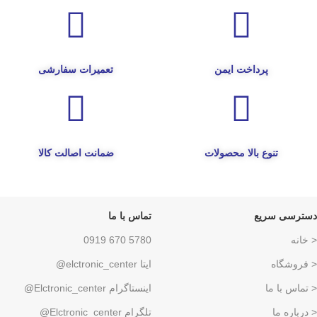
پرداخت ایمن
تعمیرات سفارشی
تنوع بالا محصولات
ضمانت اصالت کالا
دسترسی سریع
تماس با ما
< خانه
5780 670 0919
< فروشگاه
ایتا elctronic_center@
< تماس با ما
اینستاگرام Elctronic_center@
< درباره ما
تلگرام Elctronic_center@