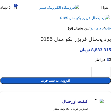
0
منو
0
تومان
برای بزرگنمایی کلیک کنید
خانه
برد ها (نو)
برد یخچال (نو)
برد یخچال فریزر بکو مدل 0185
8,833,315
تومان
3 در انبار
افزودن به سبد خرید
کیفیت اورجینال
تمایز در خرید با الکترونیک سنتر