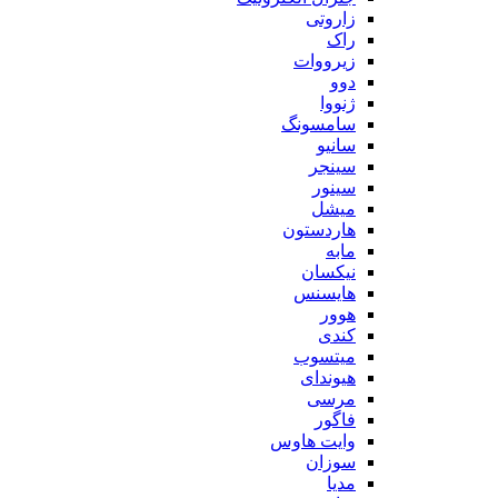
زاروتی
راک
زیرووات
دوو
ژنووا
سامسونگ
سانیو
سینجر
سینور
میشل
هاردستون
مابه
نیکسان
هایسنس
هوور
کندی
میتسوب
هیوندای
مرسی
فاگور
وایت هاوس
سوزان
مدیا