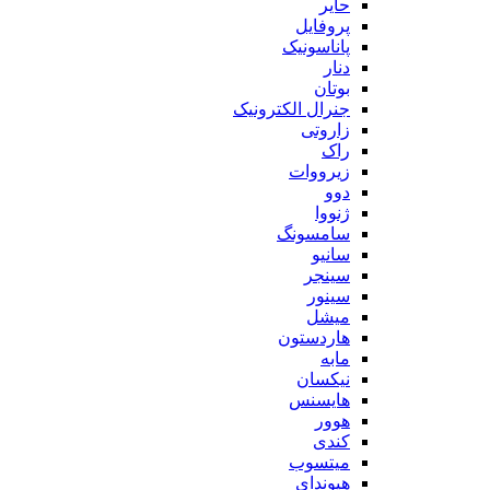
حایر
پروفایل
پاناسونیک
دنار
بوتان
جنرال الکترونیک
زاروتی
راک
زیرووات
دوو
ژنووا
سامسونگ
سانیو
سینجر
سینور
میشل
هاردستون
مابه
نیکسان
هایسنس
هوور
کندی
میتسوب
هیوندای