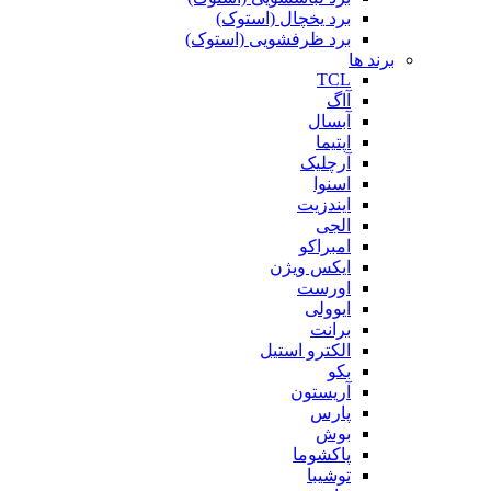
برد یخچال (استوک)
برد ظرفشویی (استوک)
برند ها
TCL
آاگ
آبسال
اپتیما
آرچلیک
اسنوا
ایندزیت
الجی
امبراکو
ایکس ویژن
اورست
ایوولی
برانت
الکترو استیل
بکو
آریستون
پارس
بوش
پاکشوما
توشیبا