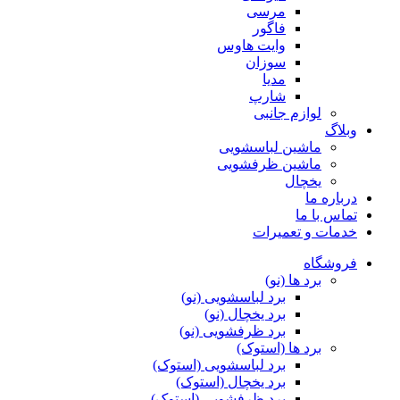
مرسی
فاگور
وایت هاوس
سوزان
مدیا
شارپ
لوازم جانبی
وبلاگ
ماشین لباسشویی
ماشین ظرفشویی
یخچال
درباره ما
تماس با ما
خدمات و تعمیرات
فروشگاه
برد ها (نو)
برد لباسشویی (نو)
برد یخچال (نو)
برد ظرفشویی (نو)
برد ها (استوک)
برد لباسشویی (استوک)
برد یخچال (استوک)
برد ظرفشویی (استوک)