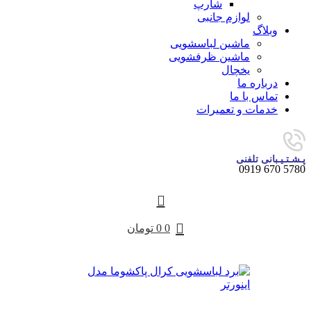
شارپ
لوازم جانبی
وبلاگ
ماشین لباسشویی
ماشین ظرفشویی
یخچال
درباره ما
تماس با ما
خدمات و تعمیرات
پـشـتـیـبانی تلفنی
5780 670 0919
0
0
تومان