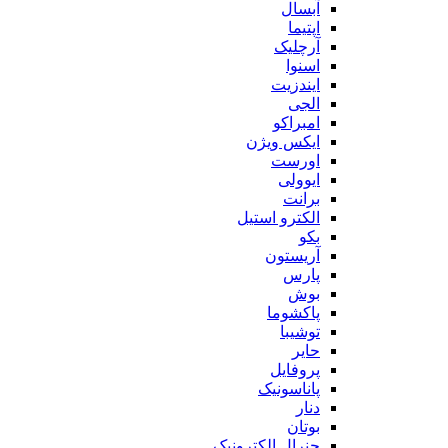
آبسال
اپتیما
آرچلیک
اسنوا
ایندزیت
الجی
امبراکو
ایکس ویژن
اورست
ایوولی
برانت
الکترو استیل
بکو
آریستون
پارس
بوش
پاکشوما
توشیبا
حایر
پروفایل
پاناسونیک
دنار
بوتان
جنرال الکترونیک