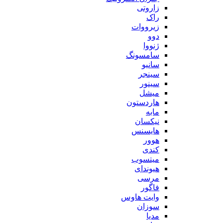
زاروتی
راک
زیرووات
دوو
ژنووا
سامسونگ
سانیو
سینجر
سینور
میشل
هاردستون
مابه
نیکسان
هایسنس
هوور
کندی
میتسوب
هیوندای
مرسی
فاگور
وایت هاوس
سوزان
مدیا