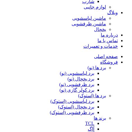
شارپ
لوازم جانبی
وبلاگ
ماشین لباسشویی
ماشین ظرفشویی
یخچال
درباره ما
تماس با ما
خدمات و تعمیرات
صفحه اصلی
فروشگاه
برد ها (نو)
برد لباسشویی (نو)
برد یخچال (نو)
برد ظرفشویی (نو)
برد کولر گازی (نو)
برد ها (استوک)
برد لباسشویی (استوک)
برد یخچال (استوک)
برد ظرفشویی (استوک)
برند ها
TCL
آاگ