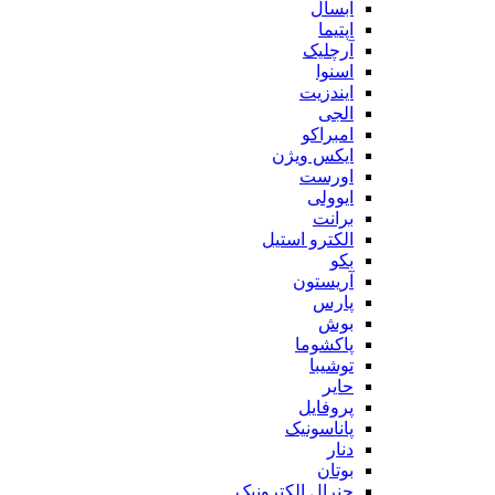
آبسال
اپتیما
آرچلیک
اسنوا
ایندزیت
الجی
امبراکو
ایکس ویژن
اورست
ایوولی
برانت
الکترو استیل
بکو
آریستون
پارس
بوش
پاکشوما
توشیبا
حایر
پروفایل
پاناسونیک
دنار
بوتان
جنرال الکترونیک