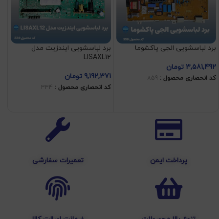
برد لباسشویی الجی پاکشوما
برد لباسشویی ایندزیت مدل
بر
LISAXL12
زغ
3,581,492
تومان
9,192,371
تومان
04
کد انحصاری محصول :
859
کد انحصاری محصول :
334
کد
افزودن به سبد خرید
افزودن به سبد خرید
پرداخت ایمن
تعمیرات سفارشی