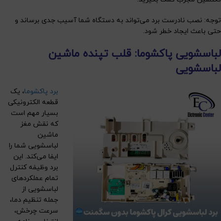
توجه: نصب نادرست برد می‌تواند به دستگاه شما آسیب جدی برساند و
حتی باعث ایجاد خطر شود.
لباسشویی پاکشوما: قلب تپنده ماشین
لباسشویی
برد پاکشوما
، یک
قطعه الکترونیکی
بسیار مهم است
که نقش مغز
ماشین
لباسشویی شما را
ایفا می‌کند. این
برد وظیفه کنترل
تمام عملکردهای
لباسشویی از
جمله تنظیم دما،
سرعت چرخش،