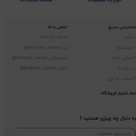
تنوع بالا محصولات
ضمانت اصالت کالا
دسترسی سریع
تماس با ما
< خانه
5780 670 0919
< فروشگاه
ایتا elctronic_center@
< تماس با ما
اینستاگرام Elctronic_center@
< درباره ما
تلگرام Elctronic_center@
< حساب کاربری
نماد اعتبار فروشگاه
به دنبال چه چیزی هستید ؟