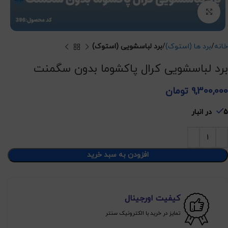
برای بزرگنمایی کلیک کنید
خانه
برد ها (استوک)
برد لباسشویی (استوک)
برد لباسشویی کرال پاکشوما بدون سگمنت
9,300,000
تومان
5 در انبار
افزودن به سبد خرید
کیفیت اورجینال
تمایز در خرید با الکترونیک سنتر