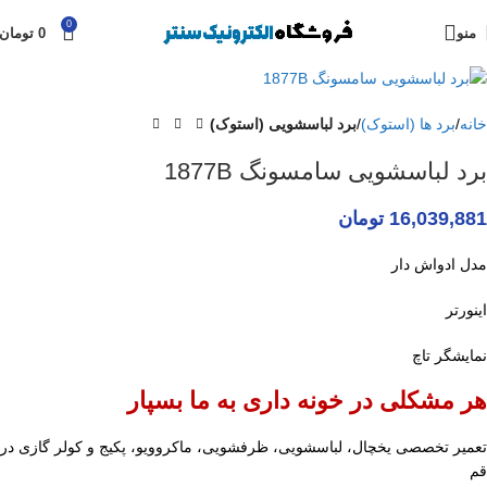
0
منو
0
تومان
خانه
برد ها (استوک)
برد لباسشویی (استوک)
برد لباسشویی سامسونگ 1877B
16,039,881
تومان
مدل ادواش دار
اینورتر
نمایشگر تاچ
هر مشکلی در خونه داری به ما بسپار
تعمیر تخصصی یخچال، لباسشویی، ظرفشویی، ماکروویو، پکیج و کولر گازی در
قم