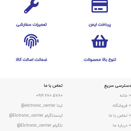
پرداخت ایمن
تعمیرات سفارشی
تنوع بالا محصولات
ضمانت اصالت کالا
دسترسی سریع
تماس با ما
< خانه
5780 670 0919
< فروشگاه
ایتا elctronic_center@
< تماس با ما
اینستاگرام Elctronic_center@
< درباره ما
تلگرام Elctronic_center@