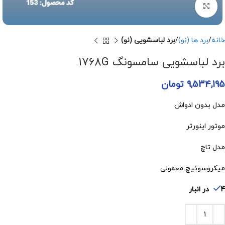
برای بزرگنمایی کلیک کنید
خانه
برد ها (نو)
برد لباسشویی (نو)
برد لباسشویی سامسونگ 1768G
9,534,195
تومان
مدل بدون ادواش
موتور اینورتر
مدل تاچ
میکروسوئیچ معمولی
4 در انبار