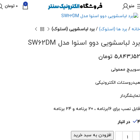
0
منو
0
تومان
برای بزرگنمایی کلیک کنید
خانه
برد ها (استوک)
برد لباسشویی (استوک)
برد لباسشویی دوو اسنوا مدل SW62DM
5,843,152
تومان
سوییچ معمولی
هیدروستات الکترونیکی
نمایشگردار
قابل نصب برای 16برنامه ، 20 برنامه و 24 برنامه
4 در انبار
افزودن به سبد خرید