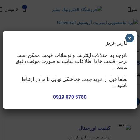
0
منو
0
تومان
برای بزرگنمایی کلیک کنید
خانه
برد ها (استوک)
برد لباسشویی (استوک)
x
کاربر عزیز
برد لباسشویی ایندزیت آریستون Universal
باتوجه به اختلالات اینترنت و نوسانات قیمت ممکن است
برخی قیمت ها یا اطلاعات سایت به صورت موقت دقیق
3,916,535
تومان
نباشد .
4 در انبار
لطفا قبل از خرید جهت هماهنگی نهایی با ما در ارتباط
باشید .
5780 670 0919
افزودن به سبد خرید
کیفیت اورجینال
تمایز در خرید با الکترونیک سنتر