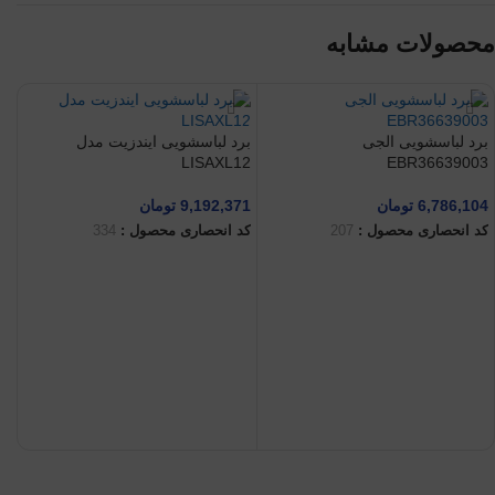
محصولات مشابه
برد لباسشویی الجی
برد لباسشویی ایندزیت مدل
LISAXL12
EBR36639003
6,786,104
تومان
9,192,371
تومان
کد انحصاری محصول :
207
کد انحصاری محصول :
334
افزودن به سبد خرید
افزودن به سبد خرید
بر
77
کد