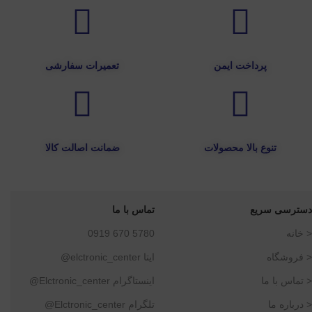
پرداخت ایمن
تعمیرات سفارشی
تنوع بالا محصولات
ضمانت اصالت کالا
دسترسی سریع
تماس با ما
< خانه
5780 670 0919
< فروشگاه
ایتا elctronic_center@
< تماس با ما
اینستاگرام Elctronic_center@
< درباره ما
تلگرام Elctronic_center@