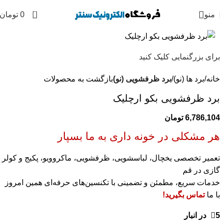
0
منو
0
تومان
برای بزرگنمایی کلیک کنید
خانه
برد ها (نو)
برد ظرفشویی (نو)
بازگشت به محصولات
برد ظرفشویی بکو ارچلیک
6,786,104
تومان
هر مشکلی در خونه داری به ما بسپار
تعمیر تخصصی یخچال، لباسشویی، ظرفشویی، ماکروویو، پکیج و کولر
گازی در قم
خدمات سریع، مطمئن و تضمینی با تکنسین‌های حرفه‌ای همین امروز
با ما
تماس بگیرید!
5 در انبار