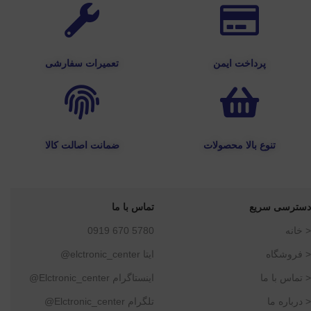
پرداخت ایمن
تعمیرات سفارشی
تنوع بالا محصولات
ضمانت اصالت کالا
دسترسی سریع
تماس با ما
< خانه
5780 670 0919
< فروشگاه
ایتا elctronic_center@
< تماس با ما
اینستاگرام Elctronic_center@
< درباره ما
تلگرام Elctronic_center@