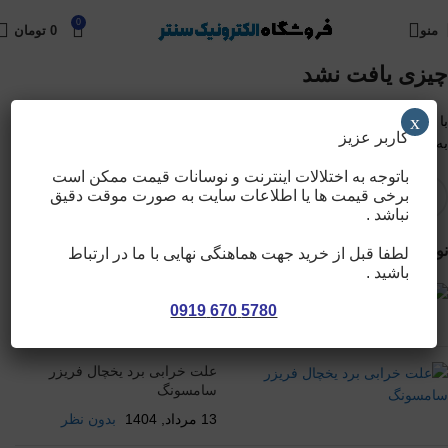
0
منو
0
تومان
چیزی یافت نشد
x
با عرض پوزش، اما نتیجه ای برای درخواست شما یافت نشد. شاید جستجو
کاربر عزیز
به شما کمک کند تا مطلب مرتبطی پیدا کنید.
باتوجه به اختلالات اینترنت و نوسانات قیمت ممکن است
برخی قیمت ها یا اطلاعات سایت به صورت موقت دقیق
نباشد .
نوشته های تازه
لطفا قبل از خرید جهت هماهنگی نهایی با ما در ارتباط
باشید .
علت خرابی برد یخچال سامسونگ
5780 670 0919
15 مرداد, 1404
1 نظر
علت خرابی برد یخچال فریزر
سامسونگ
13 مرداد, 1404
بدون نظر