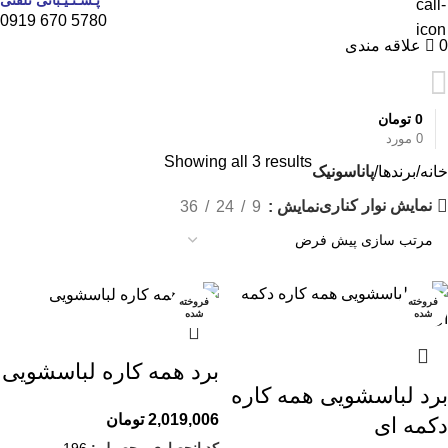
5780 670 0919
0
علاقه مندی
0
تومان
0
مورد
Showing all 3 results
خانه
برندها
پاناسونیک
نمایش نوار کناری
نمایش
9
24
36
فروخته
فروخته
شده
شده
برد همه کاره لباسشویی
برد لباسشویی همه کاره
2,019,006
تومان
دکمه ای
کد انحصاری محصول :
196